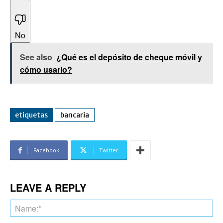
No
See also
¿Qué es el depósito de cheque móvil y
cómo usarlo?
etiquetas
bancaria
Facebook
Twitter
LEAVE A REPLY
Na