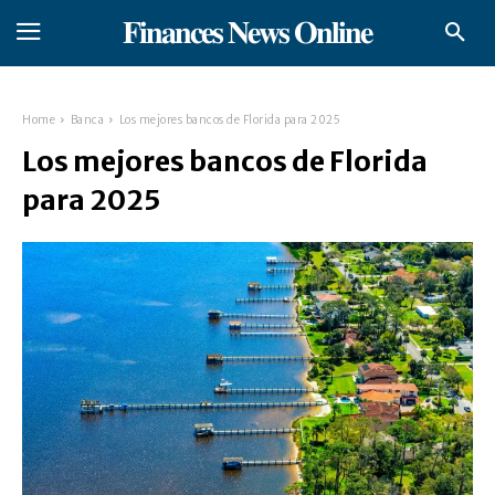
𝐅𝐢𝐧𝐚𝐧𝐜𝐞𝐬 𝐍𝐞𝐰𝐬 𝐎𝐧𝐥𝐢𝐧𝐞
Home
Banca
Los mejores bancos de Florida para 2025
Los mejores bancos de Florida
para 2025