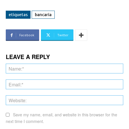
etiquetas
bancaria
Facebook
Twitter
LEAVE A REPLY
Na
Ema
Web
Save my name, email, and website in this browser for the
next time I comment.