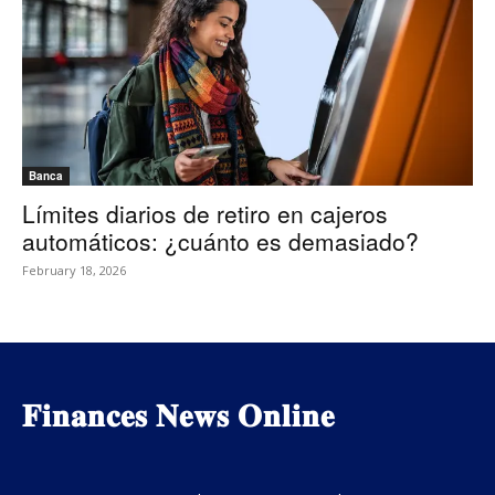
Banca
Límites diarios de retiro en cajeros
automáticos: ¿cuánto es demasiado?
February 18, 2026
𝐅𝐢𝐧𝐚𝐧𝐜𝐞𝐬 𝐍𝐞𝐰𝐬 𝐎𝐧𝐥𝐢𝐧𝐞