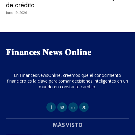
de crédito
June 19, 2026
𝐅𝐢𝐧𝐚𝐧𝐜𝐞𝐬 𝐍𝐞𝐰𝐬 𝐎𝐧𝐥𝐢𝐧𝐞
En FinancesNewsOnline, creemos que el conocimiento
financiero es la clave para tomar decisiones inteligentes en un
mundo en constante cambio.
MÁS VISTO