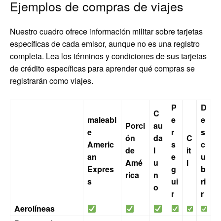
Ejemplos de compras de viajes
Nuestro cuadro ofrece información militar sobre tarjetas
específicas de cada emisor, aunque no es una registro
completa. Lea los términos y condiciones de sus tarjetas
de crédito específicas para aprender qué compras se
registrarán como viajes.
P
D
C
maleabl
e
e
Porci
au
e
r
s
ón
da
C
Americ
s
c
de
l
it
an
e
u
Amé
u
i
Expres
g
b
rica
n
s
ui
ri
o
r
r
Aerolíneas