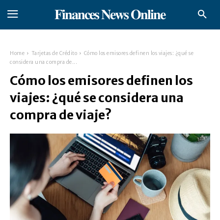
𝐅𝐢𝐧𝐚𝐧𝐜𝐞𝐬 𝐍𝐞𝐰𝐬 𝐎𝐧𝐥𝐢𝐧𝐞
Home
Tarjetas de Crédito
Cómo los emisores definen los viajes: ¿qué se
considera una compra de...
Cómo los emisores definen los
viajes: ¿qué se considera una
compra de viaje?